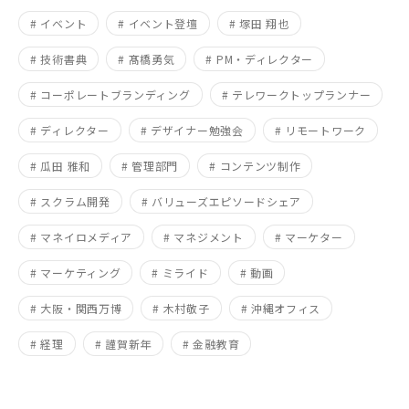
# イベント
# イベント登壇
# 塚田 翔也
# 技術書典
# 髙橋勇気
# PM・ディレクター
# コーポレートブランディング
# テレワークトップランナー
# ディレクター
# デザイナー勉強会
# リモートワーク
# 瓜田 雅和
# 管理部門
# コンテンツ制作
# スクラム開発
# バリューズエピソードシェア
# マネイロメディア
# マネジメント
# マーケター
# マーケティング
# ミライド
# 動画
# 大阪・関西万博
# 木村敬子
# 沖縄オフィス
# 経理
# 謹賀新年
# 金融教育