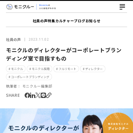
社員の声
特集
カルチャー
ブログ
お知らせ
社員の声
2023.11.02
モニクルのディレクターがコーポレートブラン
ディング室で目指すもの
# モニクル
# モニクル採用
# フルリモート
# ディレクター
# コーポレートブランディング
執筆者：
モニクルー編集部
SHARE