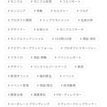
# モニクル
# モニクル採用
# フルリモート
# エンジニア
# 特集
# カルチャー
# ブログ
# プロダクト開発
# トップマネジメント
# 社員の声
# デザイナー
# お知らせ
# モニクルリサーチ
# モニクルフィナンシャル
# 100問100答
# 原田 慎司
# ナビゲータープラットフォーム
# プロダクトマネージャー
# マネイロ
# 泉田 良輔
# イベントレポート
# デザイン
# ワンマイルパートナーズ
# 新潟
# 新潟オフィス
# 福利厚生
# イベント
# イベント登壇
# 塚田 翔也
# 技術書典
# 開発合宿
# 髙橋勇気
# PM・ディレクター
# コーポレートブランディング
# テレワークトップランナー