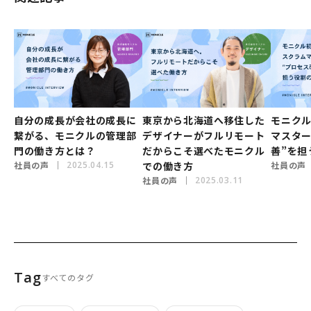
自分の成長が会社の成長に
東京から北海道へ移住した
モニク
繋がる、モニクルの管理部
デザイナーがフルリモート
マスター
門の働き方とは？
だからこそ選べたモニクル
善”を担
社員の声
2025.04.15
での働き方
社員の声
社員の声
2025.03.11
Tag
すべてのタグ