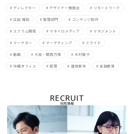
# ディレクター
# デザイナー勉強会
# リモートワーク
# 瓜田 雅和
# 管理部門
# コンテンツ制作
# スクラム開発
# マネイロメディア
# マネジメント
# マーケター
# マーケティング
# ミライド
# 動画
# 大阪・関西万博
# 木村敬子
# 沖縄オフィス
# 経理
# 謹賀新年
# 金融教育
RECRUIT
採用情報