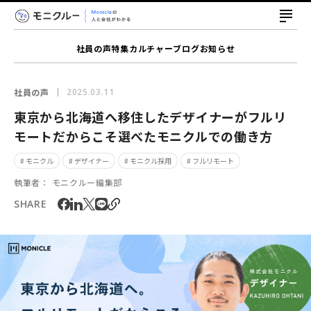
社員の声
特集
カルチャー
ブログ
お知らせ
社員の声
2025.03.11
東京から北海道へ移住したデザイナーがフルリ
モートだからこそ選べたモニクルでの働き方
# モニクル
# デザイナー
# モニクル採用
# フルリモート
執筆者：
モニクルー編集部
SHARE