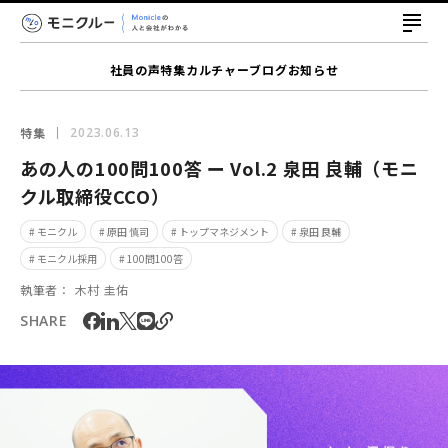
社員の声
特集
カルチャー
ブログ
お知らせ
特集
2023.06.13
あの人の100問100答 ー Vol.2 泉田 良輔（モニ
クル取締役CCO）
# モニクル
# 原田 慎司
# トップマネジメント
# 泉田 良輔
# モニクル採用
# 100問100答
執筆者：
木村 圭佑
SHARE