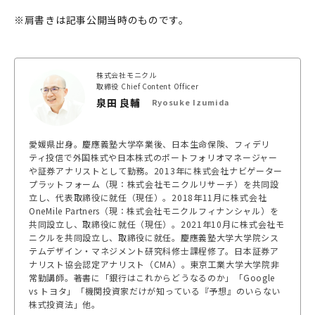
※肩書きは記事公開当時のものです。
株式会社モニクル
取締役 Chief Content Officer
泉田 良輔
Ryosuke Izumida
愛媛県出身。慶應義塾大学卒業後、日本生命保険、フィデリ
ティ投信で外国株式や日本株式のポートフォリオマネージャー
や証券アナリストとして勤務。2013年に株式会社ナビゲーター
プラットフォーム（現：株式会社モニクルリサーチ）を共同設
立し、代表取締役に就任（現任）。2018年11月に株式会社
OneMile Partners（現：株式会社モニクルフィナンシャル）を
共同設立し、取締役に就任（現任）。2021年10月に株式会社モ
ニクルを共同設立し、取締役に就任。慶應義塾大学大学院シス
テムデザイン・マネジメント研究科修士課程修了。日本証券ア
ナリスト協会認定アナリスト（CMA）。東京工業大学大学院非
常勤講師。著書に「銀行はこれからどうなるのか」「Google
vs トヨタ」「機関投資家だけが知っている『予想』のいらない
株式投資法」他。