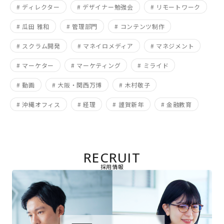
# ディレクター
# デザイナー勉強会
# リモートワーク
# 瓜田 雅和
# 管理部門
# コンテンツ制作
# スクラム開発
# マネイロメディア
# マネジメント
# マーケター
# マーケティング
# ミライド
# 動画
# 大阪・関西万博
# 木村敬子
# 沖縄オフィス
# 経理
# 謹賀新年
# 金融教育
RECRUIT
採用情報