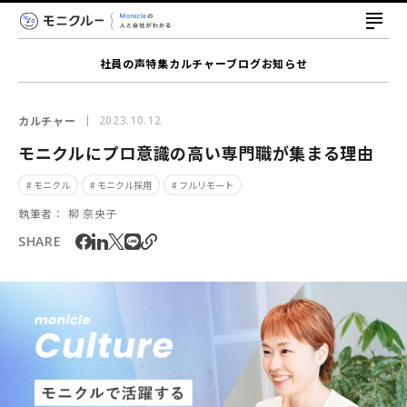
社員の声
特集
カルチャー
ブログ
お知らせ
カルチャー
2023.10.12
モニクルにプロ意識の高い専門職が集まる理由
# モニクル
# モニクル採用
# フルリモート
執筆者：
柳 奈央子
SHARE