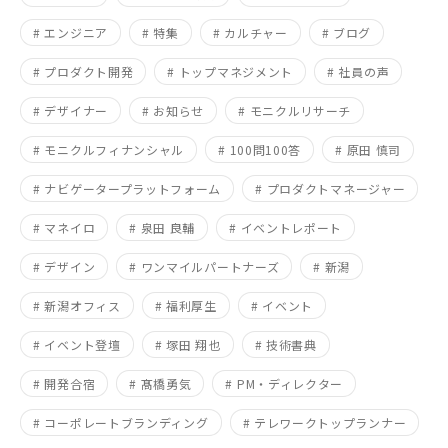
# エンジニア
# 特集
# カルチャー
# ブログ
# プロダクト開発
# トップマネジメント
# 社員の声
# デザイナー
# お知らせ
# モニクルリサーチ
# モニクルフィナンシャル
# 100問100答
# 原田 慎司
# ナビゲータープラットフォーム
# プロダクトマネージャー
# マネイロ
# 泉田 良輔
# イベントレポート
# デザイン
# ワンマイルパートナーズ
# 新潟
# 新潟オフィス
# 福利厚生
# イベント
# イベント登壇
# 塚田 翔也
# 技術書典
# 開発合宿
# 髙橋勇気
# PM・ディレクター
# コーポレートブランディング
# テレワークトップランナー