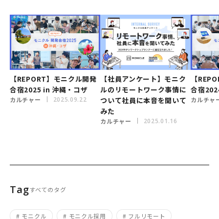
【REPORT】モニクル開発
【社員アンケート】モニク
【REP
合宿2025 in 沖縄・コザ
ルのリモートワーク事情に
合宿2024
カルチャー
2025.09.22
ついて社員に本音を聞いて
カルチャ
みた
カルチャー
2025.01.16
Tag
すべてのタグ
# モニクル
# モニクル採用
# フルリモート