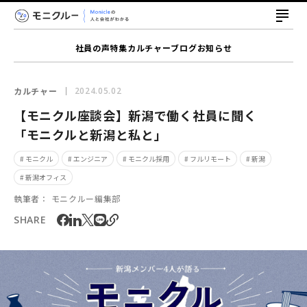
社員の声
特集
カルチャー
ブログ
お知らせ
カルチャー
2024.05.02
【モニクル座談会】新潟で働く社員に聞く
「モニクルと新潟と私と」
# モニクル
# エンジニア
# モニクル採用
# フルリモート
# 新潟
# 新潟オフィス
執筆者：
モニクルー編集部
SHARE