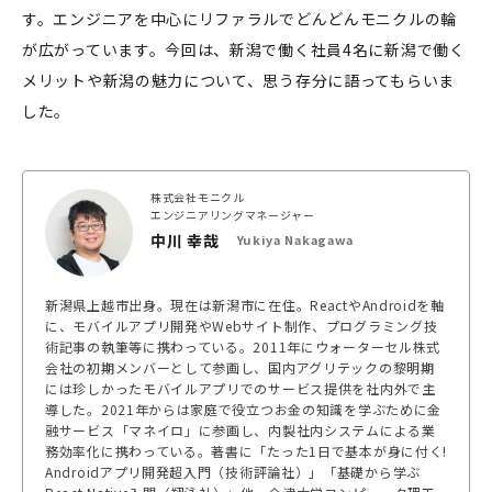
す。エンジニアを中心にリファラルでどんどんモニクルの輪
が広がっています。今回は、新潟で働く社員4名に新潟で働く
メリットや新潟の魅力について、思う存分に語ってもらいま
した。
株式会社モニクル
エンジニアリングマネージャー
中川 幸哉
Yukiya Nakagawa
新潟県上越市出身。現在は新潟市に在住。ReactやAndroidを軸
に、モバイルアプリ開発やWebサイト制作、プログラミング技
術記事の執筆等に携わっている。2011年にウォーターセル株式
会社の初期メンバーとして参画し、国内アグリテックの黎明期
には珍しかったモバイルアプリでのサービス提供を社内外で主
導した。2021年からは家庭で役立つお金の知識を学ぶために金
融サービス「マネイロ」に参画し、内製社内システムによる業
務効率化に携わっている。著書に「たった1日で基本が身に付く!
Androidアプリ開発超入門（技術評論社）」「基礎から学ぶ