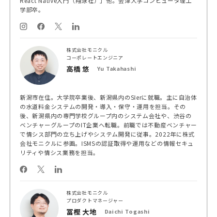
React Native入門（翔泳社）」他。会津大学コンピュータ理工
学部卒。
株式会社モニクル
コーポレートエンジニア
高橋 悠
Yu Takahashi
新潟市在住。大学院卒業後、新潟県内のSIerに就職。主に自治体
の水道料金システムの開発・導入・保守・運用を担当。その
後、新潟県内の専門学校グループ内のシステム会社や、渋谷の
ベンチャーグループのIT企業へ転職。前職では不動産ベンチャー
で情シス部門の立ち上げやシステム開発に従事。2022年に株式
会社モニクルに参画。ISMSの認証取得や運用などの情報セキュ
リティや情シス業務を担当。
株式会社モニクル
プロダクトマネージャー
冨樫 大地
Daichi Togashi