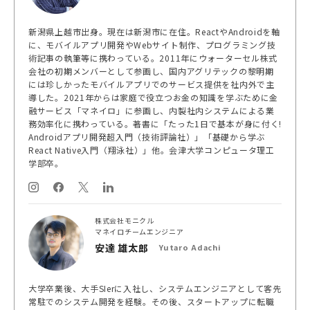
新潟県上越市出身。現在は新潟市に在住。ReactやAndroidを軸
に、モバイルアプリ開発やWebサイト制作、プログラミング技
術記事の執筆等に携わっている。2011年にウォーターセル株式
会社の初期メンバーとして参画し、国内アグリテックの黎明期
には珍しかったモバイルアプリでのサービス提供を社内外で主
導した。2021年からは家庭で役立つお金の知識を学ぶために金
融サービス「マネイロ」に参画し、内製社内システムによる業
務効率化に携わっている。著書に「たった1日で基本が身に付く!
Androidアプリ開発超入門（技術評論社）」「基礎から学ぶ
React Native入門（翔泳社）」他。会津大学コンピュータ理工
学部卒。
株式会社モニクル
マネイロチームエンジニア
安達 雄太郎
Yutaro Adachi
大学卒業後、大手SIerに入社し、システムエンジニアとして客先
常駐でのシステム開発を経験。その後、スタートアップに転職