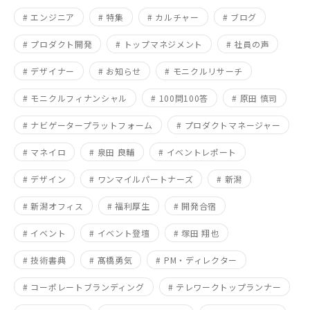
# エンジニア
# 特集
# カルチャー
# ブログ
# プロダクト開発
# トップマネジメント
# 社員の声
# デザイナー
# お知らせ
# モニクルリサーチ
# モニクルフィナンシャル
# 100問100答
# 原田 慎司
# ナビゲータープラットフォーム
# プロダクトマネージャー
# マネイロ
# 泉田 良輔
# イベントレポート
# デザイン
# ワンマイルパートナーズ
# 新潟
# 新潟オフィス
# 福利厚生
# 開発合宿
# イベント
# イベント登壇
# 塚田 翔也
# 技術書典
# 髙橋勇気
# PM・ディレクター
# コーポレートブランディング
# テレワークトップランナー