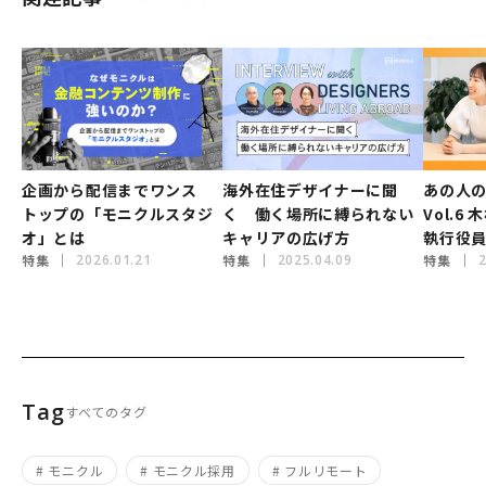
企画から配信までワンス
海外在住デザイナーに聞
あの人の1
トップの「モニクルスタジ
く 働く場所に縛られない
Vol.
オ」とは
キャリアの広げ方
執行役員
特集
2026.01.21
特集
2025.04.09
特集
2
Tag
すべてのタグ
# モニクル
# モニクル採用
# フルリモート