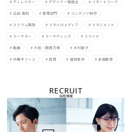
# ディレクター
# デザイナー勉強会
# リモートワーク
# 瓜田 雅和
# 管理部門
# コンテンツ制作
# スクラム開発
# マネイロメディア
# マネジメント
# マーケター
# マーケティング
# ミライド
# 動画
# 大阪・関西万博
# 木村敬子
# 沖縄オフィス
# 経理
# 謹賀新年
# 金融教育
RECRUIT
採用情報