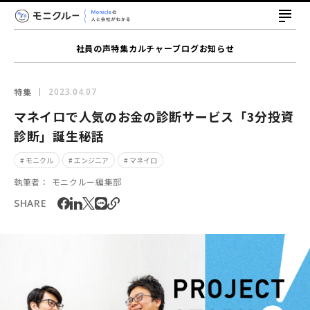
社員の声
特集
カルチャー
ブログ
お知らせ
特集
2023.04.07
マネイロで人気のお金の診断サービス「3分投資
診断」誕生秘話
# モニクル
# エンジニア
# マネイロ
執筆者：
モニクルー編集部
SHARE