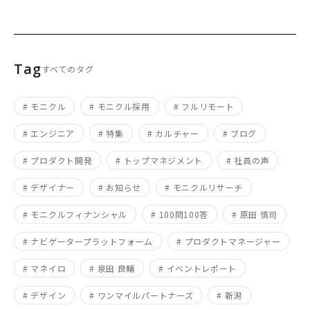
Tag
すべてのタグ
# モニクル
# モニクル採用
# フルリモート
# エンジニア
# 特集
# カルチャー
# ブログ
# プロダクト開発
# トップマネジメント
# 社員の声
# デザイナー
# お知らせ
# モニクルリサーチ
# モニクルフィナンシャル
# 100問100答
# 原田 慎司
# ナビゲータープラットフォーム
# プロダクトマネージャー
# マネイロ
# 泉田 良輔
# イベントレポート
# デザイン
# ワンマイルパートナーズ
# 新潟