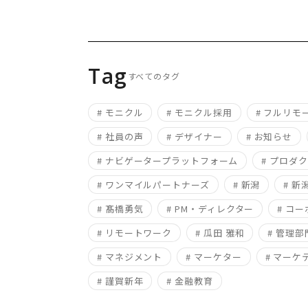
Tag
すべてのタグ
# モニクル
# モニクル採用
# フルリモ
# 社員の声
# デザイナー
# お知らせ
# ナビゲータープラットフォーム
# プロダ
# ワンマイルパートナーズ
# 新潟
# 
# 髙橋勇気
# PM・ディレクター
# コ
# リモートワーク
# 瓜田 雅和
# 管理部
# マネジメント
# マーケター
# マーケ
# 謹賀新年
# 金融教育