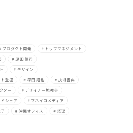
# プロダクト開発
# トップマネジメント
答
# 原田 慎司
ト
# デザイン
ント登壇
# 塚田 翔也
# 技術書典
レクター
# デザイナー勉強会
ードシェア
# マネイロメディア
敬子
# 沖縄オフィス
# 経理