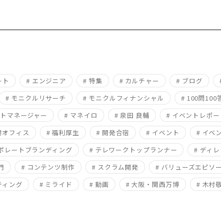
ート
# エンジニア
# 特集
# カルチャー
# ブログ
# モニクルリサーチ
# モニクルフィナンシャル
# 100問100
クトマネージャー
# マネイロ
# 泉田 良輔
# イベントレポー
新潟オフィス
# 福利厚生
# 開発合宿
# イベント
# イベ
ーポレートブランディング
# テレワークトップランナー
# ディ
門
# コンテンツ制作
# スクラム開発
# バリューズエピソ
ティング
# ミライド
# 動画
# 大阪・関西万博
# 木村