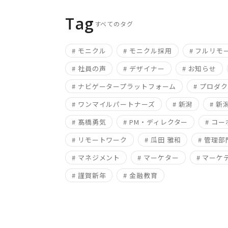
Tag
すべてのタグ
# モニクル
# モニクル採用
# フルリモ
# 社員の声
# デザイナー
# お知らせ
# ナビゲータープラットフォーム
# プロダ
# ワンマイルパートナーズ
# 新潟
# 
# 髙橋勇気
# PM・ディレクター
# コ
# リモートワーク
# 瓜田 雅和
# 管理部
# マネジメント
# マーケター
# マーケ
# 謹賀新年
# 金融教育