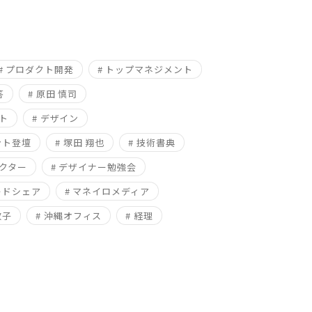
# プロダクト開発
# トップマネジメント
答
# 原田 慎司
ト
# デザイン
ント登壇
# 塚田 翔也
# 技術書典
レクター
# デザイナー勉強会
ードシェア
# マネイロメディア
敬子
# 沖縄オフィス
# 経理