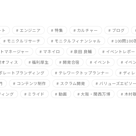
ート
# エンジニア
# 特集
# カルチャー
# ブログ
# モニクルリサーチ
# モニクルフィナンシャル
# 100問100
クトマネージャー
# マネイロ
# 泉田 良輔
# イベントレポー
新潟オフィス
# 福利厚生
# 開発合宿
# イベント
# イベ
ーポレートブランディング
# テレワークトップランナー
# ディ
門
# コンテンツ制作
# スクラム開発
# バリューズエピソ
ティング
# ミライド
# 動画
# 大阪・関西万博
# 木村