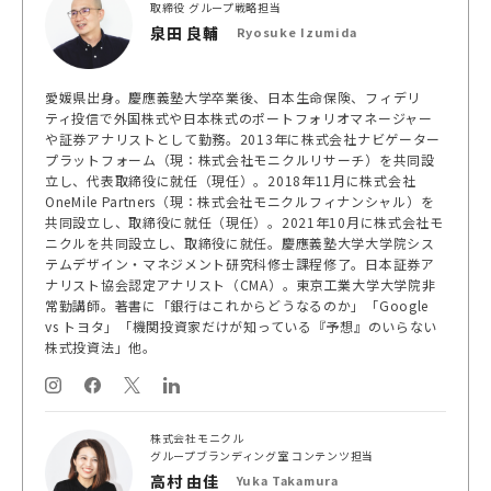
取締役 グループ戦略担当
泉田 良輔
Ryosuke Izumida
愛媛県出身。慶應義塾大学卒業後、日本生命保険、フィデリ
ティ投信で外国株式や日本株式のポートフォリオマネージャー
や証券アナリストとして勤務。2013年に株式会社ナビゲーター
プラットフォーム（現：株式会社モニクルリサーチ）を共同設
立し、代表取締役に就任（現任）。2018年11月に株式会社
OneMile Partners（現：株式会社モニクルフィナンシャル）を
共同設立し、取締役に就任（現任）。2021年10月に株式会社モ
ニクルを共同設立し、取締役に就任。慶應義塾大学大学院シス
テムデザイン・マネジメント研究科修士課程修了。日本証券ア
ナリスト協会認定アナリスト（CMA）。東京工業大学大学院非
常勤講師。著書に「銀行はこれからどうなるのか」「Google
vs トヨタ」「機関投資家だけが知っている『予想』のいらない
株式投資法」他。
株式会社モニクル
グループブランディング室 コンテンツ担当
高村 由佳
Yuka Takamura