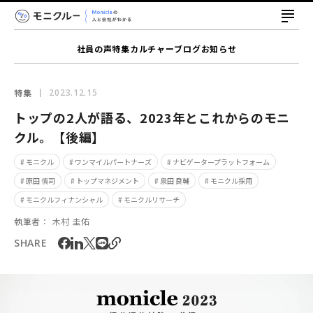
社員の声
特集
カルチャー
ブログ
お知らせ
特集
2023.12.15
トップの2人が語る、2023年とこれからのモニ
クル。【後編】
# モニクル
# ワンマイルパートナーズ
# ナビゲータープラットフォーム
# 原田 慎司
# トップマネジメント
# 泉田 良輔
# モニクル採用
# モニクルフィナンシャル
# モニクルリサーチ
執筆者：
木村 圭佑
SHARE