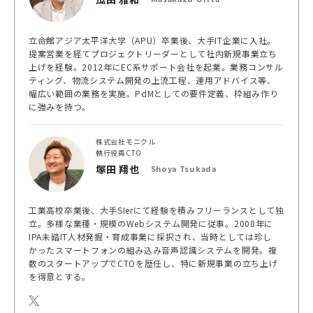
立命館アジア太平洋大学（APU）卒業後、大手IT企業に入社。
提案営業を経てプロジェクトリーダーとして社内新規事業立ち
上げを経験。2012年にEC系サポート会社を起業。業務コンサル
ティング、物流システム開発の上流工程、運用アドバイス等、
幅広い範囲の業務を実施。PdMとしての要件定義、枠組み作り
に強みを持つ。
株式会社モニクル
執行役員CTO
塚田 翔也
Shoya Tsukada
工業高校卒業後、大手SIerにて経験を積みフリーランスとして独
立。多様な業種・規模のWebシステム開発に従事。2008年に
IPA未踏IT人材発掘・育成事業に採択され、当時としては珍し
かったスマートフォンの組み込み音声認識システムを開発。複
数のスタートアップでCTOを歴任し、特に新規事業の立ち上げ
を得意とする。