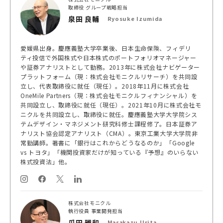
取締役 グループ戦略担当
泉田 良輔
Ryosuke Izumida
愛媛県出身。慶應義塾大学卒業後、日本生命保険、フィデリ
ティ投信で外国株式や日本株式のポートフォリオマネージャー
や証券アナリストとして勤務。2013年に株式会社ナビゲーター
プラットフォーム（現：株式会社モニクルリサーチ）を共同設
立し、代表取締役に就任（現任）。2018年11月に株式会社
OneMile Partners（現：株式会社モニクルフィナンシャル）を
共同設立し、取締役に就任（現任）。2021年10月に株式会社モ
ニクルを共同設立し、取締役に就任。慶應義塾大学大学院シス
テムデザイン・マネジメント研究科修士課程修了。日本証券ア
ナリスト協会認定アナリスト（CMA）。東京工業大学大学院非
常勤講師。著書に「銀行はこれからどうなるのか」「Google
vs トヨタ」「機関投資家だけが知っている『予想』のいらない
株式投資法」他。
株式会社モニクル
執行役員 事業開発担当
瓜田 雅和
Masakazu Urita