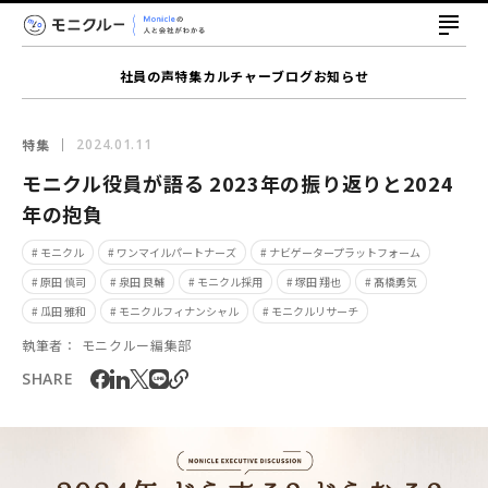
社員の声
特集
カルチャー
ブログ
お知らせ
特集
2024.01.11
モニクル役員が語る 2023年の振り返りと2024
年の抱負
# モニクル
# ワンマイルパートナーズ
# ナビゲータープラットフォーム
# 原田 慎司
# 泉田 良輔
# モニクル採用
# 塚田 翔也
# 髙橋勇気
# 瓜田 雅和
# モニクルフィナンシャル
# モニクルリサーチ
執筆者：
モニクルー編集部
SHARE