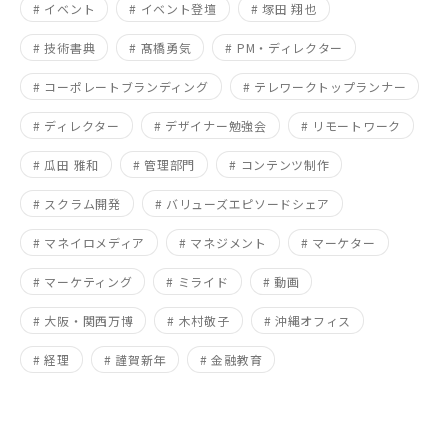
# イベント
# イベント登壇
# 塚田 翔也
# 技術書典
# 髙橋勇気
# PM・ディレクター
# コーポレートブランディング
# テレワークトップランナー
# ディレクター
# デザイナー勉強会
# リモートワーク
# 瓜田 雅和
# 管理部門
# コンテンツ制作
# スクラム開発
# バリューズエピソードシェア
# マネイロメディア
# マネジメント
# マーケター
# マーケティング
# ミライド
# 動画
# 大阪・関西万博
# 木村敬子
# 沖縄オフィス
# 経理
# 謹賀新年
# 金融教育