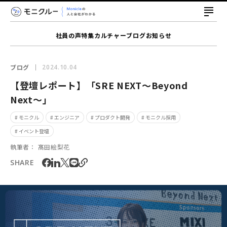
社員の声
特集
カルチャー
ブログ
お知らせ
ブログ
2024.10.04
【登壇レポート】「SRE NEXT〜Beyond
Next〜」
# モニクル
# エンジニア
# プロダクト開発
# モニクル採用
# イベント登壇
執筆者：
髙田絵梨花
SHARE