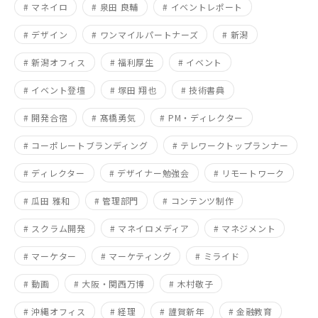
# マネイロ
# 泉田 良輔
# イベントレポート
# デザイン
# ワンマイルパートナーズ
# 新潟
# 新潟オフィス
# 福利厚生
# イベント
# イベント登壇
# 塚田 翔也
# 技術書典
# 開発合宿
# 髙橋勇気
# PM・ディレクター
# コーポレートブランディング
# テレワークトップランナー
# ディレクター
# デザイナー勉強会
# リモートワーク
# 瓜田 雅和
# 管理部門
# コンテンツ制作
# スクラム開発
# マネイロメディア
# マネジメント
# マーケター
# マーケティング
# ミライド
# 動画
# 大阪・関西万博
# 木村敬子
# 沖縄オフィス
# 経理
# 謹賀新年
# 金融教育