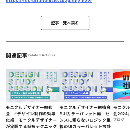
https://recruit.monicle.co.jp/engineer
記事一覧へ戻る
関連記事
Related Articles
モニクルデザイナー勉強
モニクルデザイナー勉強会
モニク
会 #デザイン制作の効率
#UIカラーパレット編 セ
会202
化編 モニクルデザイナー
ンスに頼らないロジック重
ブログ
が実践する時短テクニック
視のUIカラーパレット設計