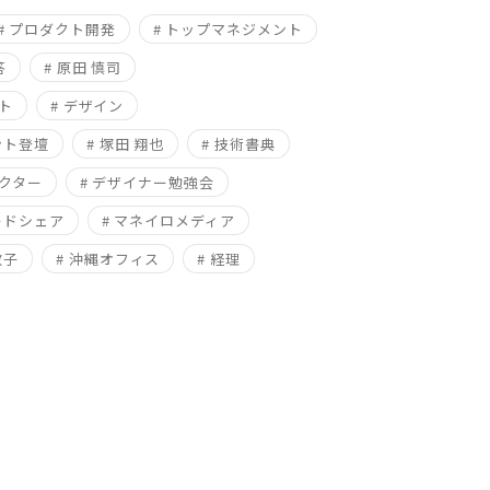
# プロダクト開発
# トップマネジメント
答
# 原田 慎司
ト
# デザイン
ント登壇
# 塚田 翔也
# 技術書典
レクター
# デザイナー勉強会
ードシェア
# マネイロメディア
敬子
# 沖縄オフィス
# 経理