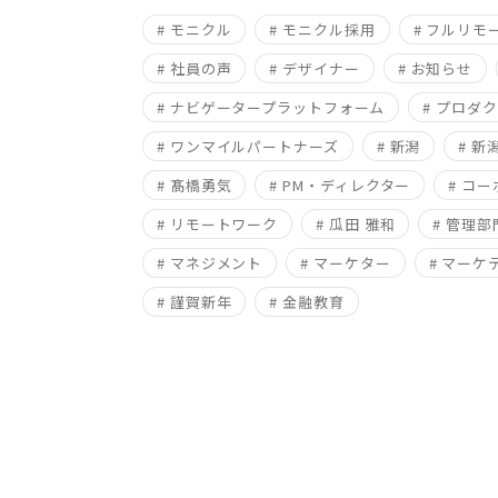
# モニクル
# モニクル採用
# フルリモ
# 社員の声
# デザイナー
# お知らせ
# ナビゲータープラットフォーム
# プロダ
# ワンマイルパートナーズ
# 新潟
# 
# 髙橋勇気
# PM・ディレクター
# コ
# リモートワーク
# 瓜田 雅和
# 管理部
# マネジメント
# マーケター
# マーケ
# 謹賀新年
# 金融教育