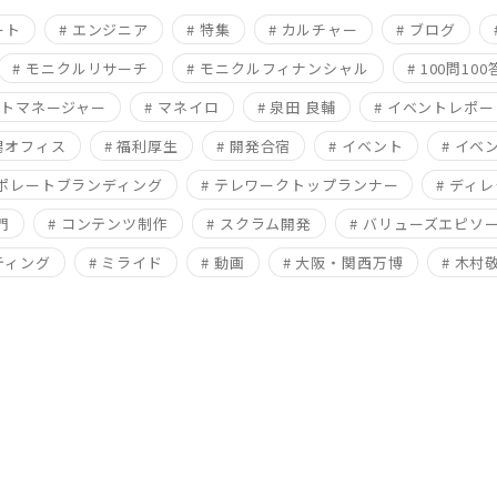
ート
# エンジニア
# 特集
# カルチャー
# ブログ
# モニクルリサーチ
# モニクルフィナンシャル
# 100問100
クトマネージャー
# マネイロ
# 泉田 良輔
# イベントレポー
新潟オフィス
# 福利厚生
# 開発合宿
# イベント
# イベ
ーポレートブランディング
# テレワークトップランナー
# ディ
門
# コンテンツ制作
# スクラム開発
# バリューズエピソ
ティング
# ミライド
# 動画
# 大阪・関西万博
# 木村