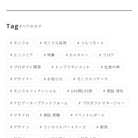
Tag
すべてのタグ
# モニクル
# モニクル採用
# フルリモート
# エンジニア
# 特集
# カルチャー
# ブログ
# プロダクト開発
# トップマネジメント
# 社員の声
# デザイナー
# お知らせ
# モニクルリサーチ
# モニクルフィナンシャル
# 100問100答
# 原田 慎司
# ナビゲータープラットフォーム
# プロダクトマネージャー
# マネイロ
# 泉田 良輔
# イベントレポート
# デザイン
# ワンマイルパートナーズ
# 新潟