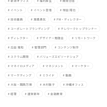
# 新潟オフィス
# 福利厚生
# 開発合宿
# イベント
# イベント登壇
# 塚田 翔也
# 技術書典
# 髙橋勇気
# PM・ディレクター
# コーポレートブランディング
# テレワークトップランナー
# ディレクター
# デザイナー勉強会
# リモートワーク
# 瓜田 雅和
# 管理部門
# コンテンツ制作
# スクラム開発
# バリューズエピソードシェア
# マネイロメディア
# マネジメント
# マーケター
# マーケティング
# ミライド
# 動画
# 大阪・関西万博
# 木村敬子
# 沖縄オフィス
# 経理
# 謹賀新年
# 金融教育