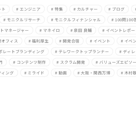
ート
# エンジニア
# 特集
# カルチャー
# ブログ
# モニクルリサーチ
# モニクルフィナンシャル
# 100問100
クトマネージャー
# マネイロ
# 泉田 良輔
# イベントレポー
新潟オフィス
# 福利厚生
# 開発合宿
# イベント
# イベ
ーポレートブランディング
# テレワークトップランナー
# ディ
門
# コンテンツ制作
# スクラム開発
# バリューズエピソ
ティング
# ミライド
# 動画
# 大阪・関西万博
# 木村