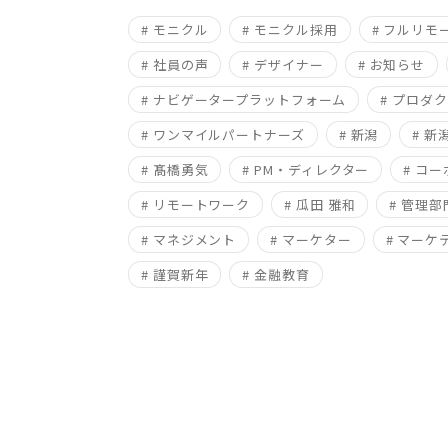
# モニクル
# モニクル採用
# フルリモ
# 社員の声
# デザイナー
# お知らせ
# ナビゲータープラットフォーム
# プロダ
# ワンマイルパートナーズ
# 新潟
# 
# 髙橋勇気
# PM・ディレクター
# コ
# リモートワーク
# 瓜田 雅和
# 管理部
# マネジメント
# マーケター
# マーケ
# 謹賀新年
# 金融教育