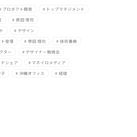
# プロダクト開発
# トップマネジメント
答
# 原田 慎司
ト
# デザイン
ント登壇
# 塚田 翔也
# 技術書典
レクター
# デザイナー勉強会
ードシェア
# マネイロメディア
敬子
# 沖縄オフィス
# 経理