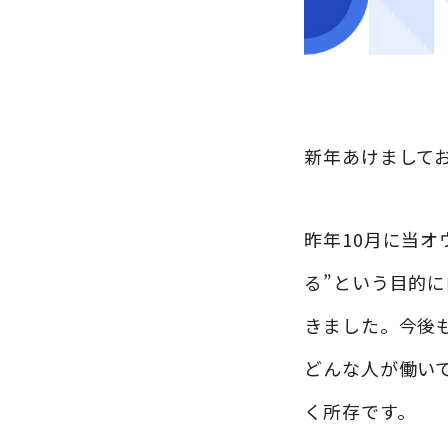
新年あけまして
昨年10月に当
る”という目的
きました。今後
どんな人が働い
く所存です。