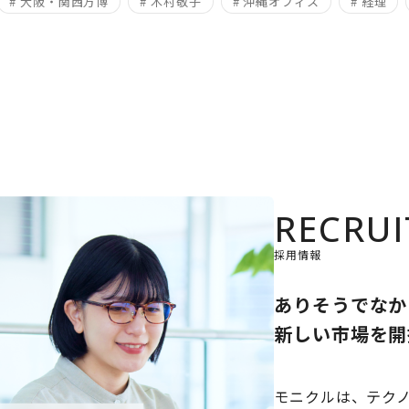
# 大阪・関西万博
# 木村敬子
# 沖縄オフィス
# 経理
RECRUI
採用情報
ありそうでなか
新しい市場を開
モニクルは、テク