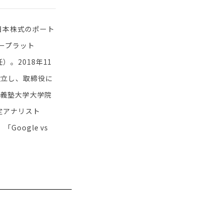
日本株式のポート
ープラット
。2018年11
同設立し、取締役に
應義塾大学大学院
定アナリスト
oogle vs