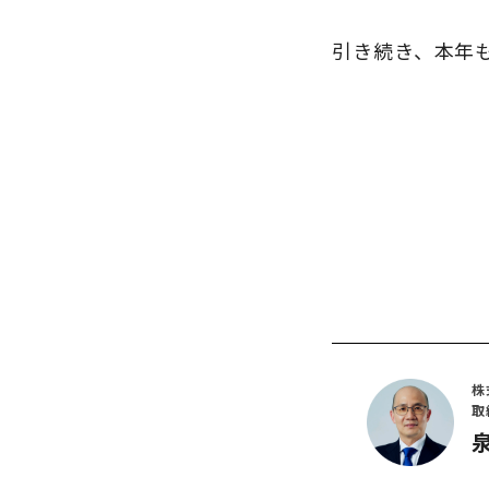
引き続き、本年
株
取