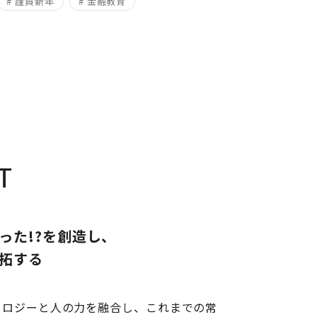
# 謹賀新年
# 金融教育
T
った!?を創造し、
拓する
ノロジーと人の力を融合し、これまでの常