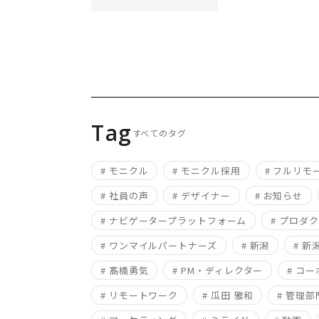
Tag
すべてのタグ
# モニクル
# モニクル採用
# フルリモ
# 社員の声
# デザイナー
# お知らせ
# ナビゲータープラットフォーム
# プロダ
# ワンマイルパートナーズ
# 新潟
# 
# 髙橋勇気
# PM・ディレクター
# コ
# リモートワーク
# 瓜田 雅和
# 管理部