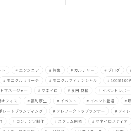
ート
# エンジニア
# 特集
# カルチャー
# ブログ
# モニクルリサーチ
# モニクルフィナンシャル
# 100問100
クトマネージャー
# マネイロ
# 泉田 良輔
# イベントレポー
新潟オフィス
# 福利厚生
# イベント
# イベント登壇
# 
ーポレートブランディング
# テレワークトップランナー
# ディ
門
# コンテンツ制作
# スクラム開発
# マネイロメディア