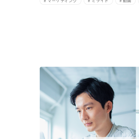
# マーケティング
# ミライド
# 動画